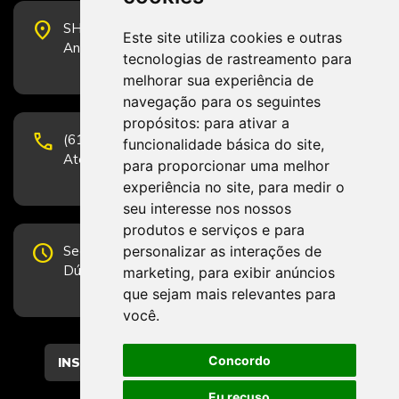
place
SHS Quadra 6, Bloco E, Complexo Brasil 21, 20º
Este site utiliza cookies e outras
Andar, Sala 2001 - CEP 70322-915 - Brasília/DF
tecnologias de rastreamento para
melhorar sua experiência de
navegação para os seguintes
propósitos:
para ativar a
phone
(61) 3223-1652 e (61) 98131-3801.
funcionalidade básica do site
,
Atendimento por telefone em horário comercial
para proporcionar uma melhor
experiência no site
,
para medir o
seu interesse nos nossos
produtos e serviços e para
schedule
personalizar as interações de
Segunda-feira a Sexta-feira de 12h às 19h.
Dúvidas e sugestões pelo Fale Conosco.
marketing
,
para exibir anúncios
que sejam mais relevantes para
você
.
Concordo
CADASTRAR
Eu recuso