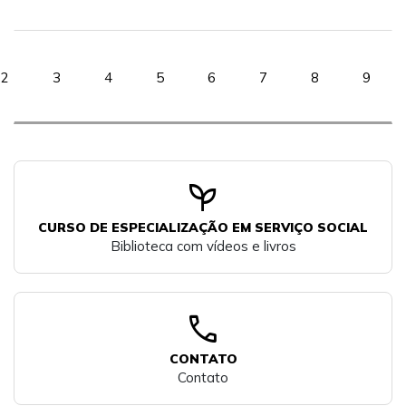
2
3
4
5
6
7
8
9
psychiatry
CURSO DE ESPECIALIZAÇÃO EM SERVIÇO SOCIAL
Biblioteca com vídeos e livros
call
CONTATO
Contato