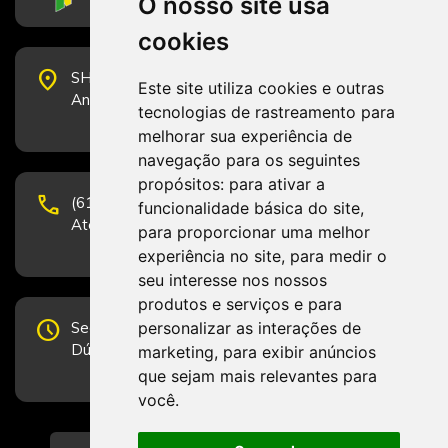
O nosso site usa
cookies
place
SHS Quadra 6, Bloco E, Complexo Brasil 21, 20º
Este site utiliza cookies e outras
Andar, Sala 2001 - CEP 70322-915 - Brasília/DF
tecnologias de rastreamento para
melhorar sua experiência de
navegação para os seguintes
propósitos:
para ativar a
phone
(61) 3223-1652 e (61) 98131-3801.
funcionalidade básica do site
,
Atendimento por telefone em horário comercial
para proporcionar uma melhor
experiência no site
,
para medir o
seu interesse nos nossos
produtos e serviços e para
schedule
personalizar as interações de
Segunda-feira a Sexta-feira de 12h às 19h.
Dúvidas e sugestões pelo Fale Conosco.
marketing
,
para exibir anúncios
que sejam mais relevantes para
você
.