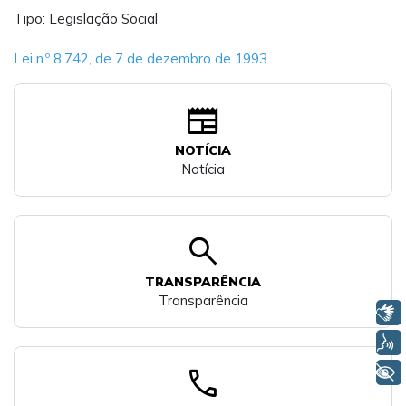
Tipo: Legislação Social
Lei n.º 8.742, de 7 de dezembro de 1993
newspaper
NOTÍCIA
Notícia
search
TRANSPARÊNCIA
Transparência
Libras
Voz
call
+ Acessibilidade