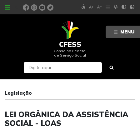
accessible
text_increase
text_decrease
menu
layers
contrast
contrast_rtl_off
PORTAIS
MENU
CFESS
Conselho Federal
de Serviço Social
Legislação
LEI ORGÂNICA DA ASSISTÊNCIA
SOCIAL - LOAS