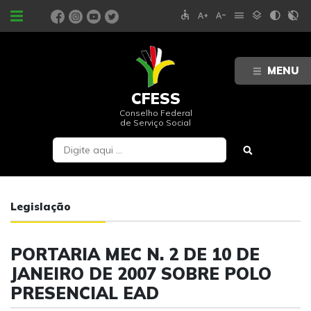
accessible
text_increase
text_decrease
menu
layers
contrast
contrast_rtl_off
PORTAIS
MENU
CFESS
Conselho Federal
de Serviço Social
Legislação
PORTARIA MEC N. 2 DE 10 DE
JANEIRO DE 2007 SOBRE POLO
PRESENCIAL EAD