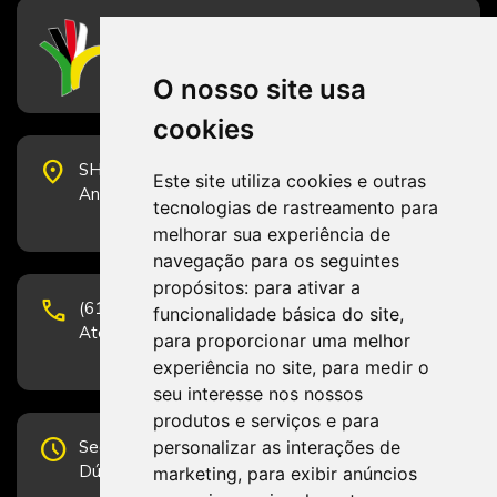
CFESS
Conselho Federal de Serviço Social
O nosso site usa
cookies
place
SHS Quadra 6, Bloco E, Complexo Brasil 21, 20º
Este site utiliza cookies e outras
Andar, Sala 2001 - CEP 70322-915 - Brasília/DF
tecnologias de rastreamento para
melhorar sua experiência de
navegação para os seguintes
propósitos:
para ativar a
phone
(61) 3223-1652 e (61) 98131-3801.
funcionalidade básica do site
,
Atendimento por telefone em horário comercial
para proporcionar uma melhor
experiência no site
,
para medir o
seu interesse nos nossos
produtos e serviços e para
schedule
personalizar as interações de
Segunda-feira a Sexta-feira de 12h às 19h.
Dúvidas e sugestões pelo Fale Conosco.
marketing
,
para exibir anúncios