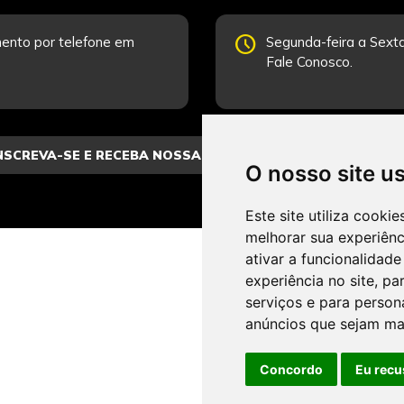
schedule
ento por telefone em
Segunda-feira a Sexta
Fale Conosco.
O nosso site u
Este site utiliza cooki
melhorar sua experiên
ativar a funcionalidade
experiência no site
,
par
serviços e para person
anúncios que sejam ma
Concordo
Eu recu