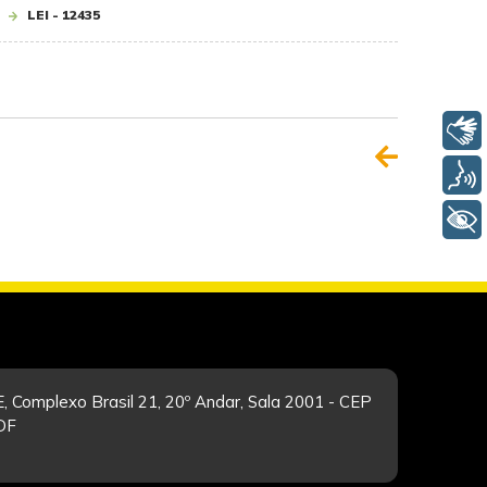
LEI - 12435
Libras
Voz
+ Acessibilidade
, Complexo Brasil 21, 20º Andar, Sala 2001 - CEP
/DF