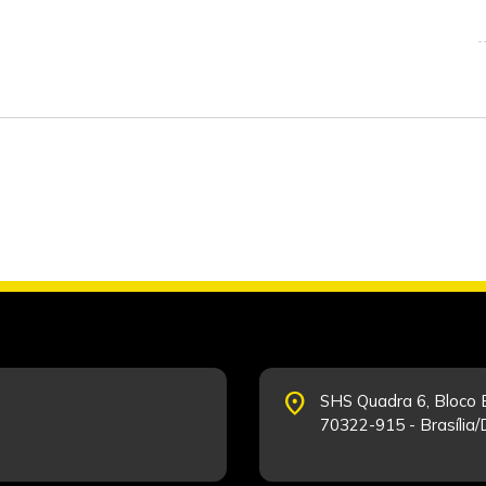
place
SHS Quadra 6, Bloco E
70322-915 - Brasília