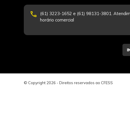
phone
(61) 3223-1652 e (61) 98131-3801. Atendim
horário comercial
© Copyright 2026 - Direitos reservados ao CFESS