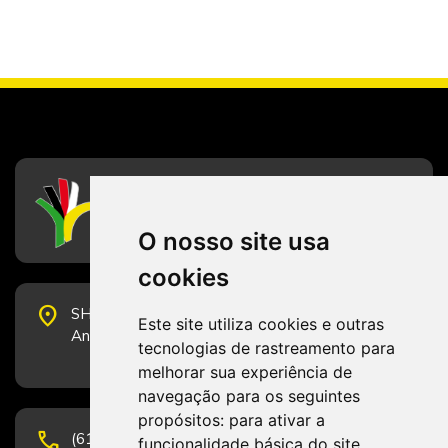
CFESS
Conselho Federal de Serviço Social
O nosso site usa
cookies
place
SHS Quadra 6, Bloco E, Complexo Brasil 21, 20º
Este site utiliza cookies e outras
Andar, Sala 2001 - CEP 70322-915 - Brasília/DF
tecnologias de rastreamento para
melhorar sua experiência de
navegação para os seguintes
propósitos:
para ativar a
phone
(61) 3223-1652 e (61) 98131-3801.
funcionalidade básica do site
,