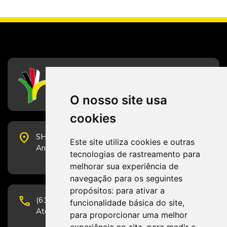
CFESS
Conselho Federal de Serviço Social
O nosso site usa
cookies
place
SHS Quadra 6, Bloco E, Complexo Brasil 21, 20º
Este site utiliza cookies e outras
Andar, Sala 2001 - CEP 70322-915 - Brasília/DF
tecnologias de rastreamento para
melhorar sua experiência de
navegação para os seguintes
propósitos:
para ativar a
phone
(61) 3223-1652 e (61) 98131-3801.
funcionalidade básica do site
,
Atendimento por telefone em horário comercial
para proporcionar uma melhor