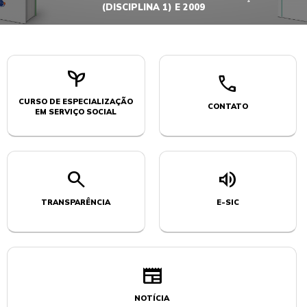
ACESSE A PLAYLIST COMPLETA
psychiatry
call
CURSO DE ESPECIALIZAÇÃO
CONTATO
EM SERVIÇO SOCIAL
search
volume_up
TRANSPARÊNCIA
E-SIC
newspaper
NOTÍCIA