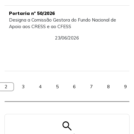
Portaria nº 50/2026
Designa a Comissão Gestora do Fundo Nacional de
Apoio aos CRESS e ao CFESS
23/06/2026
2
3
4
5
6
7
8
9
search