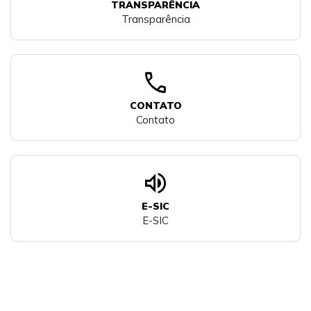
TRANSPARÊNCIA
Transparência
call
CONTATO
Contato
volume_up
E-SIC
E-SIC