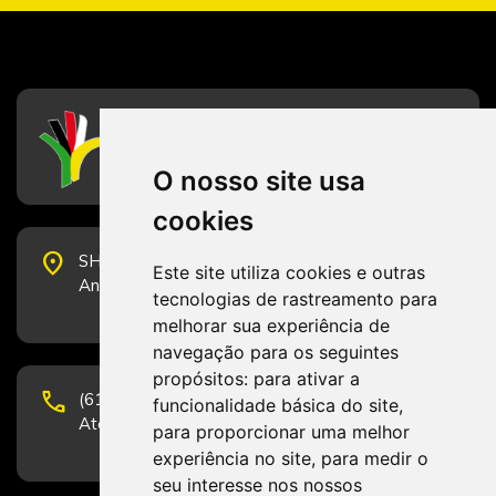
CFESS
Conselho Federal de Serviço Social
O nosso site usa
cookies
place
SHS Quadra 6, Bloco E, Complexo Brasil 21, 20º
Este site utiliza cookies e outras
Andar, Sala 2001 - CEP 70322-915 - Brasília/DF
tecnologias de rastreamento para
melhorar sua experiência de
navegação para os seguintes
propósitos:
para ativar a
phone
(61) 3223-1652 e (61) 98131-3801.
funcionalidade básica do site
,
Atendimento por telefone em horário comercial
para proporcionar uma melhor
experiência no site
,
para medir o
seu interesse nos nossos