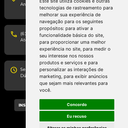
Este site utiliza cookies e outras
Andar, Sala 2001 - CEP 70322-915 - Brasília/DF
tecnologias de rastreamento para
melhorar sua experiência de
navegação para os seguintes
propósitos:
para ativar a
phone
(61) 3223-1652 e (61) 98131-3801.
funcionalidade básica do site
,
Atendimento por telefone em horário comercial
para proporcionar uma melhor
experiência no site
,
para medir o
seu interesse nos nossos
produtos e serviços e para
schedule
personalizar as interações de
Segunda-feira a Sexta-feira de 12h às 19h.
Dúvidas e sugestões pelo Fale Conosco.
marketing
,
para exibir anúncios
que sejam mais relevantes para
você
.
Concordo
CADASTRAR
Eu recuso
Alterar as minhas preferências