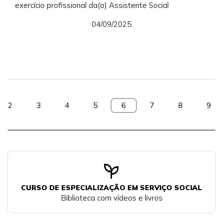
exercício profissional da(o) Assistente Social
04/09/2025
2
3
4
5
6
7
8
9
psychiatry
CURSO DE ESPECIALIZAÇÃO EM SERVIÇO SOCIAL
Biblioteca com vídeos e livros