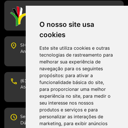
CFESS
Conselho Federal de Serviço Social
O nosso site usa
cookies
place
SHS Quadra 6, Bloco E, Complexo Brasil 21, 20º
Este site utiliza cookies e outras
Andar, Sala 2001 - CEP 70322-915 - Brasília/DF
tecnologias de rastreamento para
melhorar sua experiência de
navegação para os seguintes
propósitos:
para ativar a
phone
(61) 3223-1652 e (61) 98131-3801.
funcionalidade básica do site
,
Atendimento por telefone em horário comercial
para proporcionar uma melhor
experiência no site
,
para medir o
seu interesse nos nossos
produtos e serviços e para
schedule
personalizar as interações de
Segunda-feira a Sexta-feira de 12h às 19h.
Dúvidas e sugestões pelo Fale Conosco.
marketing
,
para exibir anúncios