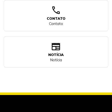
call
CONTATO
Contato
newspaper
NOTÍCIA
Notícia