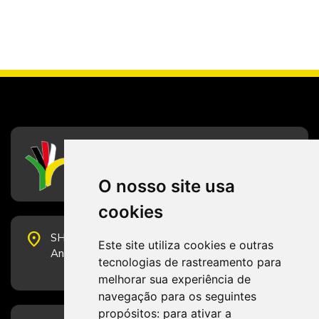
CFESS
Conselho Federal de Serviço Social
O nosso site usa
cookies
place
SHS Quadra 6, Bloco E, Complexo Brasil 21, 20º
Este site utiliza cookies e outras
Andar, Sala 2001 - CEP 70322-915 - Brasília/DF
tecnologias de rastreamento para
melhorar sua experiência de
navegação para os seguintes
propósitos:
para ativar a