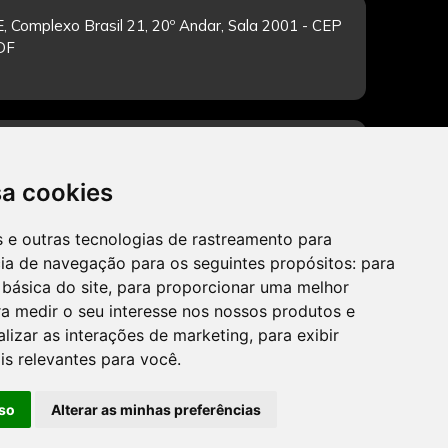
, Complexo Brasil 21, 20º Andar, Sala 2001 - CEP
/DF
-feira de 12h às 19h. Dúvidas e sugestões pelo
sa cookies
es e outras tecnologias de rastreamento para
cia de navegação para os seguintes propósitos:
para
CADASTRAR
 básica do site
,
para proporcionar uma melhor
a medir o seu interesse nos nossos produtos e
alizar as interações de marketing
,
para exibir
is relevantes para você
.
so
Alterar as minhas preferências