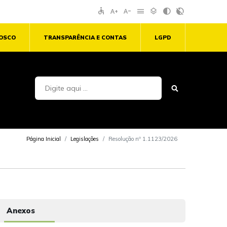
accessible
text_increase
text_decrease
menu
layers
contrast
contrast_rtl_off
NOSCO
TRANSPARÊNCIA E CONTAS
LGPD
Página Inicial
Legislações
Resolução nº 1.1123/2026
Anexos