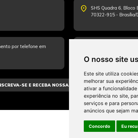
place
SHS Quadra 6, Bloco E
70322-915 - Brasília
schedule
ento por telefone em
Segunda-feira a Sexta
Fale Conosco.
O nosso site u
Este site utiliza cooki
melhorar sua experiên
ativar a funcionalidade
experiência no site
,
par
serviços e para person
anúncios que sejam ma
Concordo
Eu recu