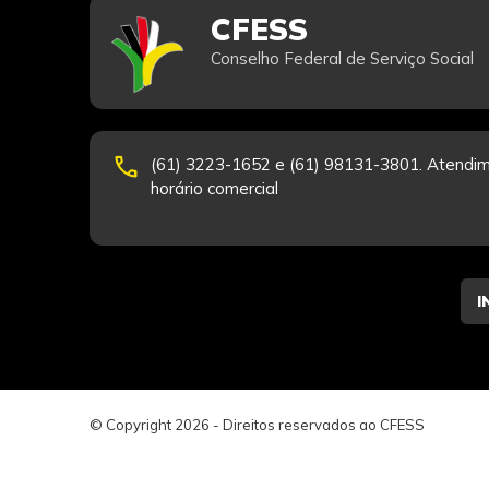
CFESS
Conselho Federal de Serviço Social
phone
(61) 3223-1652 e (61) 98131-3801. Atendim
horário comercial
© Copyright 2026 - Direitos reservados ao CFESS