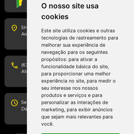
O nosso site usa
cookies
place
SHS Quadra 6, Bloco E, Complexo Brasil 21, 20º
Este site utiliza cookies e outras
Andar, Sala 2001 - CEP 70322-915 - Brasília/DF
tecnologias de rastreamento para
melhorar sua experiência de
navegação para os seguintes
propósitos:
para ativar a
phone
(61) 3223-1652 e (61) 98131-3801.
funcionalidade básica do site
,
Atendimento por telefone em horário comercial
para proporcionar uma melhor
experiência no site
,
para medir o
seu interesse nos nossos
produtos e serviços e para
schedule
personalizar as interações de
Segunda-feira a Sexta-feira de 12h às 19h.
Dúvidas e sugestões pelo Fale Conosco.
marketing
,
para exibir anúncios
que sejam mais relevantes para
você
.