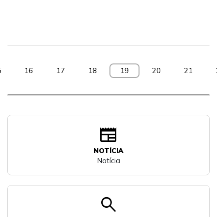
5
16
17
18
19
20
21
newspaper
NOTÍCIA
Notícia
search