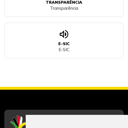
TRANSPARÊNCIA
Transparência
volume_up
E-SIC
E-SIC
CFESS
Conselho Federal de Serviço Social