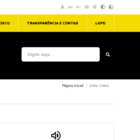
accessible
text_increase
text_decrease
menu
layers
contrast
contrast_rtl_off
NOSCO
TRANSPARÊNCIA E CONTAS
LGPD
Página Inicial
Mídia Videos
volume_up