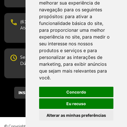
melhorar sua experiência de
navegação para os seguintes
propósitos:
para ativar a
phone
(61) 3223-1652 e (61) 98131-3801.
funcionalidade básica do site
,
Atendimento por telefone em horário comercial
para proporcionar uma melhor
experiência no site
,
para medir o
seu interesse nos nossos
produtos e serviços e para
schedule
personalizar as interações de
Segunda-feira a Sexta-feira de 12h às 19h.
Dúvidas e sugestões pelo Fale Conosco.
marketing
,
para exibir anúncios
que sejam mais relevantes para
você
.
Concordo
CADASTRAR
Eu recuso
Alterar as minhas preferências
© Copyright 2026 - Direitos reservados ao CFESS