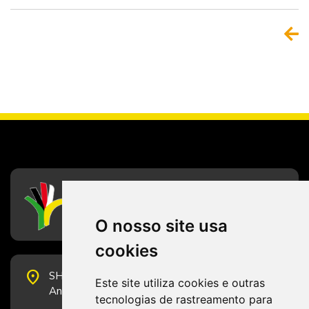
CFESS
Conselho Federal de Serviço Social
O nosso site usa
cookies
place
SHS Quadra 6, Bloco E, Complexo Brasil 21, 20º
Este site utiliza cookies e outras
Andar, Sala 2001 - CEP 70322-915 - Brasília/DF
tecnologias de rastreamento para