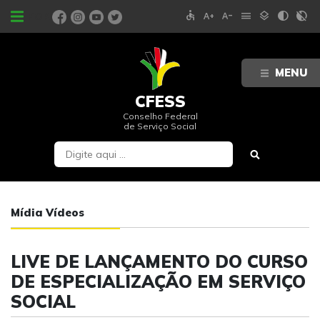
accessible
text_increase
text_decrease
menu
layers
contrast
contrast_rtl_off
PORTAIS
MENU
CFESS
Conselho Federal
de Serviço Social
Mídia Vídeos
LIVE DE LANÇAMENTO DO CURSO
DE ESPECIALIZAÇÃO EM SERVIÇO
SOCIAL