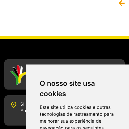
CFESS
Conselho Federal de Serviço Social
O nosso site usa
cookies
place
SHS Quadra 6, Bloco E, Complexo Brasil 21, 20º
Este site utiliza cookies e outras
Andar, Sala 2001 - CEP 70322-915 - Brasília/DF
tecnologias de rastreamento para
melhorar sua experiência de
navegação para os seguintes