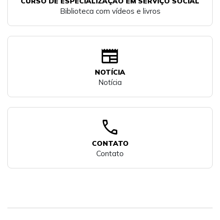
CURSO DE ESPECIALIZAÇÃO EM SERVIÇO SOCIAL
Biblioteca com vídeos e livros
newspaper
NOTÍCIA
Notícia
call
CONTATO
Contato