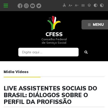
accessible
text_increase
text_decrease
menu
layers
contrast
contrast_rtl_off
PORTAIS
MENU
CFESS
Conselho Federal
de Serviço Social
Mídia Vídeos
LIVE ASSISTENTES SOCIAIS DO
BRASIL: DIÁLOGOS SOBRE O
PERFIL DA PROFISSÃO