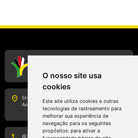
CFESS
Conselho Federal de Serviço Social
O nosso site usa
cookies
place
SHS Quadra 6, Bloco E, Complexo Brasil 21, 20º
Este site utiliza cookies e outras
Andar, Sala 2001 - CEP 70322-915 - Brasília/DF
tecnologias de rastreamento para
melhorar sua experiência de
navegação para os seguintes
propósitos:
para ativar a
phone
(61) 3223-1652 e (61) 98131-3801.