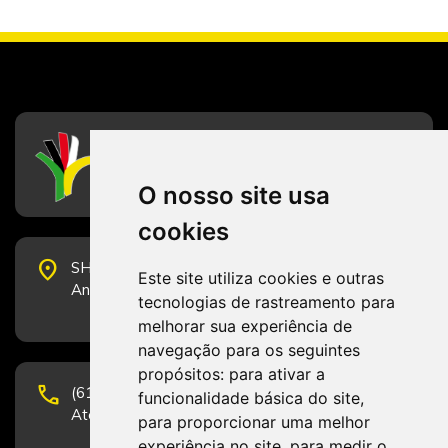
CFESS
Conselho Federal de Serviço Social
O nosso site usa
cookies
place
SHS Quadra 6, Bloco E, Complexo Brasil 21, 20º
Este site utiliza cookies e outras
Andar, Sala 2001 - CEP 70322-915 - Brasília/DF
tecnologias de rastreamento para
melhorar sua experiência de
navegação para os seguintes
propósitos:
para ativar a
phone
(61) 3223-1652 e (61) 98131-3801.
funcionalidade básica do site
,
Atendimento por telefone em horário comercial
para proporcionar uma melhor
experiência no site
,
para medir o