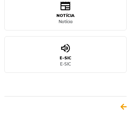
newspaper
NOTÍCIA
Notícia
volume_up
E-SIC
E-SIC