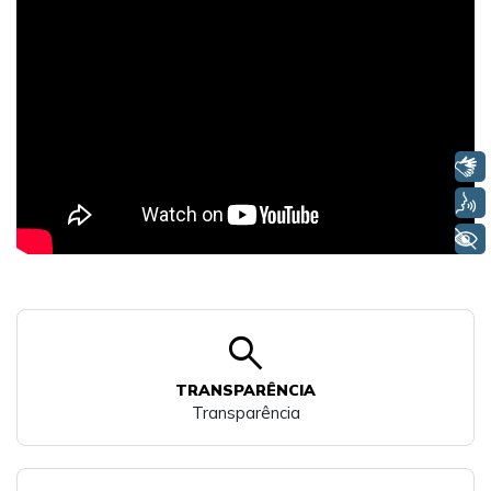
Libras
Voz
+ Acessibilidade
search
TRANSPARÊNCIA
Transparência