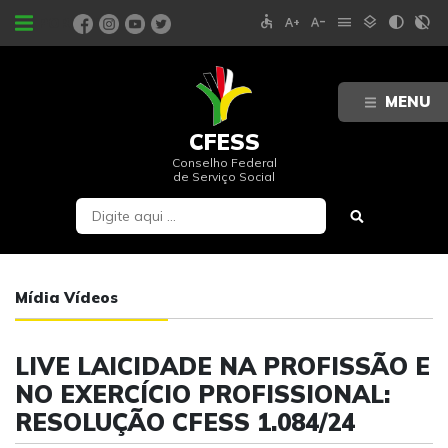
accessible
text_increase
text_decrease
menu
layers
contrast
contrast_rtl_off
PORTAIS
MENU
CFESS
Conselho Federal
de Serviço Social
Mídia Vídeos
LIVE LAICIDADE NA PROFISSÃO E
NO EXERCÍCIO PROFISSIONAL:
RESOLUÇÃO CFESS 1.084/24