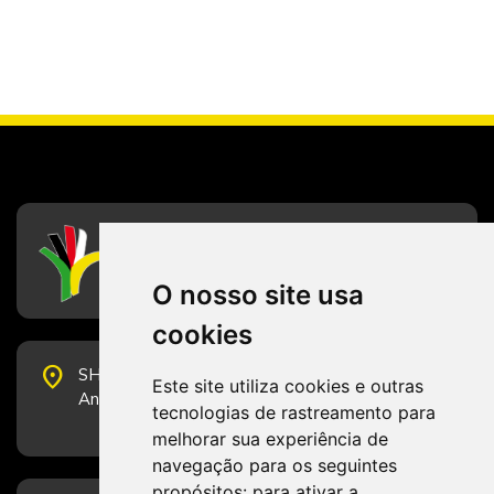
CFESS
Conselho Federal de Serviço Social
O nosso site usa
cookies
place
SHS Quadra 6, Bloco E, Complexo Brasil 21, 20º
Este site utiliza cookies e outras
Andar, Sala 2001 - CEP 70322-915 - Brasília/DF
tecnologias de rastreamento para
melhorar sua experiência de
navegação para os seguintes
propósitos:
para ativar a