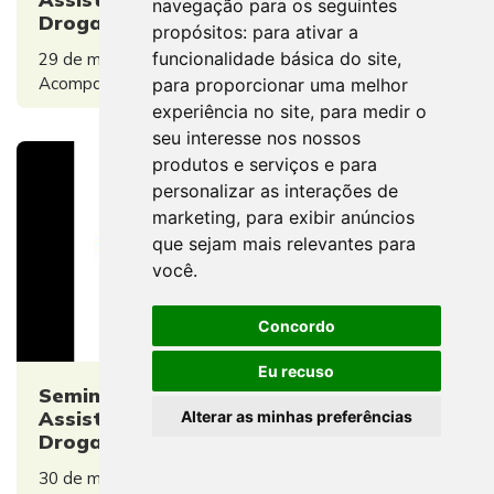
navegação para os seguintes
Drogas e Saúde Mental
propósitos:
para ativar a
funcionalidade básica do site
,
29 de maio de 2018
Acompanhe ao vivo o evento.
para proporcionar uma melhor
experiência no site
,
para medir o
seu interesse nos nossos
produtos e serviços e para
personalizar as interações de
marketing
,
para exibir anúncios
que sejam mais relevantes para
você
.
Concordo
Eu recuso
Seminário Nacional O Trabalho do/a
Assistente Social na Política Sobre
Alterar as minhas preferências
Drogas e Saúde Mental - 2 dia
30 de maio de 2018