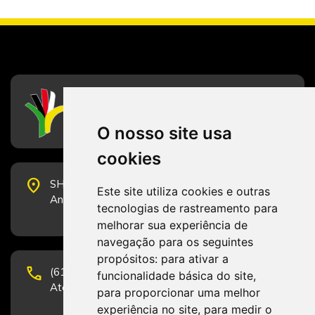
CFESS
Conselho Federal de Serviço Social
O nosso site usa
cookies
place
SHS Quadra 6, Bloco E, Complexo Brasil 21, 20º
Este site utiliza cookies e outras
Andar, Sala 2001 - CEP 70322-915 - Brasília/DF
tecnologias de rastreamento para
melhorar sua experiência de
navegação para os seguintes
propósitos:
para ativar a
phone
(61) 3223-1652 e (61) 98131-3801.
funcionalidade básica do site
,
Atendimento por telefone em horário comercial
para proporcionar uma melhor
experiência no site
,
para medir o