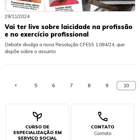
29/11/2024
Vai ter live sobre laicidade na profissão
e no exercício profissional
Debate divulga a nova Resolução CFESS 1.084/24, que
dispõe sobre o assunto
«
5
6
7
8
9
10
psychiatry
call
CURSO DE
CONTATO
ESPECIALIZAÇÃO EM
Contato
SERVIÇO SOCIAL