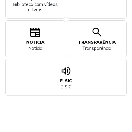
Biblioteca com vídeos
e livros
newspaper
search
NOTÍCIA
TRANSPARÊNCIA
Notícia
Transparência
volume_up
E-SIC
E-SIC