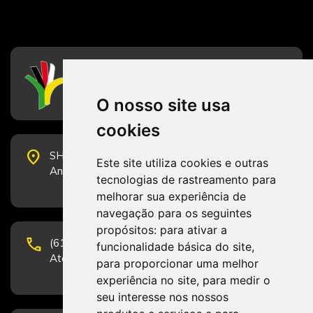
CFESS
Conselho Federal de Serviço Social
O nosso site usa
cookies
place
SHS Quadra 6, Bloco E, Complexo Brasil 21, 20º
Este site utiliza cookies e outras
Andar, Sala 2001 - CEP 70322-915 - Brasília/DF
tecnologias de rastreamento para
melhorar sua experiência de
navegação para os seguintes
propósitos:
para ativar a
phone
(61) 3223-1652 e (61) 98131-3801.
funcionalidade básica do site
,
Atendimento por telefone em horário comercial
para proporcionar uma melhor
experiência no site
,
para medir o
seu interesse nos nossos