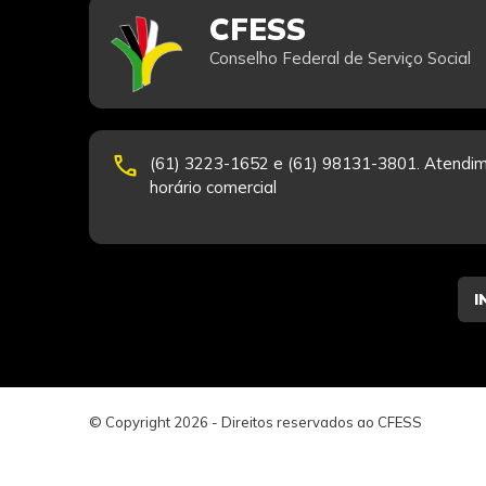
CFESS
Conselho Federal de Serviço Social
phone
(61) 3223-1652 e (61) 98131-3801. Atendim
horário comercial
© Copyright 2026 - Direitos reservados ao CFESS