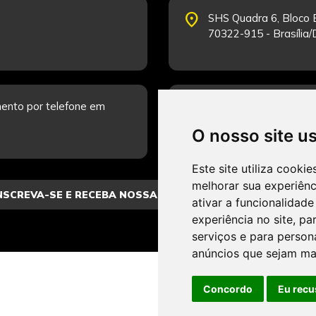
place
SHS Quadra 6, Bloco E
70322-915 - Brasília
schedule
ento por telefone em
Segunda-feira a Sexta
Fale Conosco.
O nosso site u
Este site utiliza cooki
melhorar sua experiên
ativar a funcionalidade
experiência no site
,
par
serviços e para person
anúncios que sejam ma
Concordo
Eu recu