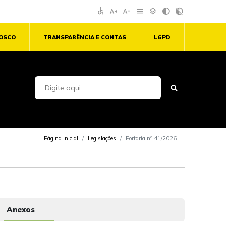
accessible
text_increase
text_decrease
menu
layers
contrast
contrast_rtl_off
NOSCO
TRANSPARÊNCIA E CONTAS
LGPD
Página Inicial
Legislações
Portaria nº 41/2026
Anexos