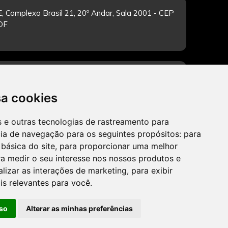
, Complexo Brasil 21, 20º Andar, Sala 2001 - CEP
/DF
-feira de 12h às 19h. Dúvidas e sugestões pelo
sa cookies
es e outras tecnologias de rastreamento para
cia de navegação para os seguintes propósitos:
para
CADASTRAR
 básica do site
,
para proporcionar uma melhor
a medir o seu interesse nos nossos produtos e
alizar as interações de marketing
,
para exibir
is relevantes para você
.
so
Alterar as minhas preferências