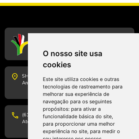
CFESS
Conselho Federal de Serviço Social
O nosso site usa
cookies
place
SHS Quadra 6, Bloco E, Complexo Brasil 21, 20º
Este site utiliza cookies e outras
Andar, Sala 2001 - CEP 70322-915 - Brasília/DF
tecnologias de rastreamento para
melhorar sua experiência de
navegação para os seguintes
propósitos:
para ativar a
phone
(61) 3223-1652 e (61) 98131-3801.
funcionalidade básica do site
,
Atendimento por telefone em horário comercial
para proporcionar uma melhor
experiência no site
,
para medir o
seu interesse nos nossos