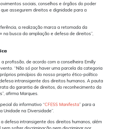
movimentos sociais, conselhos e órgãos do poder
s que assegurem direitos e dignidade para a
ferência, a realização marca a retomada da
 na busca da ampliação e defesa de direitos”,
tica
a profissão, de acordo com a conselheira Emilly
vento. “Não só por haver uma parcela da categoria
óprios princípios do nosso projeto ético-político
a defesa intransigente dos direitos humanos. A pauta
ata da garantia de direitos, do reconhecimento da
is”, afirma Marques.
ecial do informativo “
CFESS Manifesta
” para a
da Unidade na Diversidade”.
a a defesa intransigente dos direitos humanos, além
l sem sofrer discriminação nem discriminar por