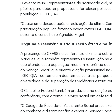
O evento reuniu representantes da sociedade civil, 
público para debater propostas e fortalecer política
população LGBTQIA+.
“Quase uma década após a realização da última Con
participação popular, fazendo ecoar vozes LGBTQIA+
salienta o conselheiro Agnaldo Engel.
Orgulho e resistência são direção ética e polí
A presença do CFESS na conferência diz muito sobre 
Marques, que também representou a instituição no e
que atende essa população, mas em referência aos pr
do Serviço Social, que orienta a ação profissional n
LGBTQIA+ se torna um dos temas centrais, porque tr
diversidade e da superação das violências estrutura
O Conselho Federal também produziu uma edição esp
conferência, com o tema: Serviço social em defesa 
“O Código de Ética da(o) Assistente Social preconiz
do combate à discriminação: ‘exercer o Serviço Socia