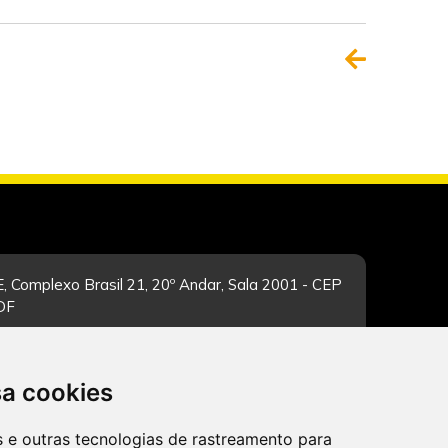
, Complexo Brasil 21, 20º Andar, Sala 2001 - CEP
/DF
sa cookies
-feira de 12h às 19h. Dúvidas e sugestões pelo
es e outras tecnologias de rastreamento para