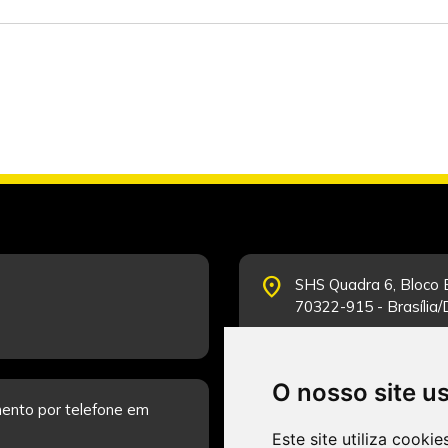
place
SHS Quadra 6, Bloco E
70322-915 - Brasília
O nosso site u
schedule
ento por telefone em
Segunda-feira a Sexta
Fale Conosco.
Este site utiliza cooki