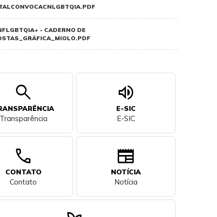
ITALCONVOCACNLGBTQIA.PDF
FLGBTQIA+ - CADERNO DE
STAS_GRÁFICA_MIOLO.PDF
search
volume_up
RANSPARÊNCIA
E-SIC
Transparência
E-SIC
call
newspaper
CONTATO
NOTÍCIA
Contato
Notícia