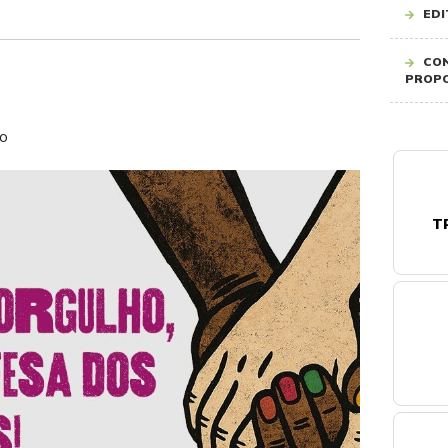
ED
CON
PROPO
ão
T