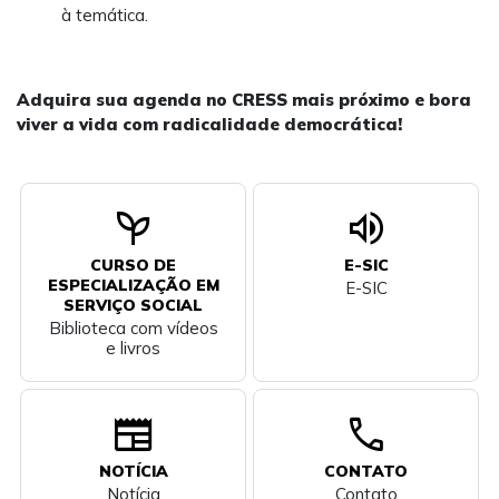
à temática.
Adquira sua agenda no CRESS mais próximo e bora
viver a vida com radicalidade democrática!
psychiatry
volume_up
CURSO DE
E-SIC
ESPECIALIZAÇÃO EM
E-SIC
SERVIÇO SOCIAL
Biblioteca com vídeos
e livros
newspaper
call
NOTÍCIA
CONTATO
Notícia
Contato