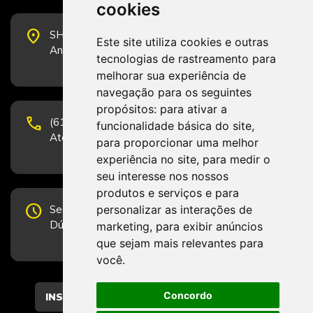
cookies
place
SHS Quadra 6, Bloco E, Complexo Brasil 21, 20º
Este site utiliza cookies e outras
Andar, Sala 2001 - CEP 70322-915 - Brasília/DF
tecnologias de rastreamento para
melhorar sua experiência de
navegação para os seguintes
propósitos:
para ativar a
phone
(61) 3223-1652 e (61) 98131-3801.
funcionalidade básica do site
,
Atendimento por telefone em horário comercial
para proporcionar uma melhor
experiência no site
,
para medir o
seu interesse nos nossos
produtos e serviços e para
schedule
personalizar as interações de
Segunda-feira a Sexta-feira de 12h às 19h.
Dúvidas e sugestões pelo Fale Conosco.
marketing
,
para exibir anúncios
que sejam mais relevantes para
você
.
Concordo
CADASTRAR