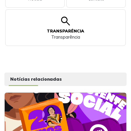
search
TRANSPARÊNCIA
Transparência
Notícias relacionadas