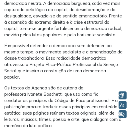
democracia neutra. A democracia burguesa, cada vez mais
capturada pela lógica do capital, da desinformação e da
desigualdade, esvazia-se de sentido emancipatório. Frente
à ascensão da extrema direita e à crise estrutural do
capital, torna-se urgente fortalecer uma democracia radical,
movida pelas lutas populares e pelo horizonte socialista.
É impossível defender a democracia sem defender, ao
mesmo tempo, o movimento socialista e a emancipação da
classe trabalhadora. Essa radicalidade democrática
atravessa o Projeto Ético-Político Profissional do Serviço
Social, que inspira a construção de uma democracia
popular.
Os textos da Agenda são de autoria da
professora Ivanete Boschetti, que usa como fio
Libras
condutor os princípios do Código de Ética profissional. E a
Voz
publicação procura traduzir esses princípios em conteúdo e
estética: suas páginas reúnem textos originais, além de
+ Acessibilidade
leituras, músicas, filmes, poesia e arte, que dialogam com a
memória da luta política.