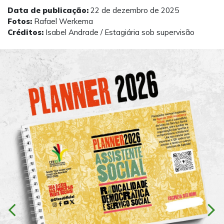
Data de publicação:
22 de dezembro de 2025
Fotos:
Rafael Werkema
Créditos:
Isabel Andrade / Estagiária sob supervisão
chevron_left
chevron_right