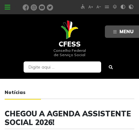
accessible
text_increase
text_decrease
menu
layers
contrast
contrast_rtl_off
PORTAIS
MENU
CFESS
Conselho Federal
de Serviço Social
Notícias
CHEGOU A AGENDA ASSISTENTE
SOCIAL 2026!