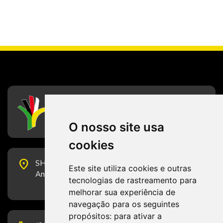
CFESS
Conselho Federal de Serviço Social
O nosso site usa
cookies
place
SHS Quadra 6, Bloco E, Complexo Brasil 21, 20º
Este site utiliza cookies e outras
Andar, Sala 2001 - CEP 70322-915 - Brasília/DF
tecnologias de rastreamento para
melhorar sua experiência de
navegação para os seguintes
propósitos:
para ativar a