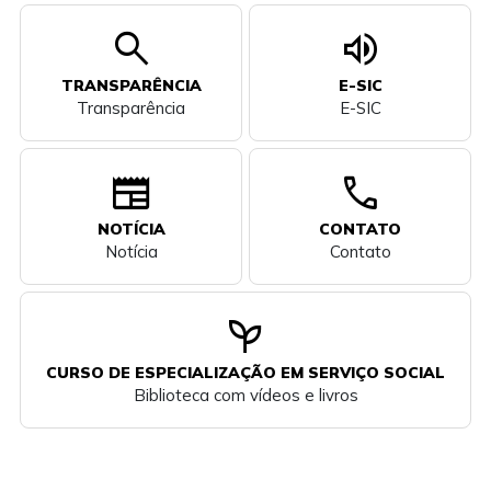
search
volume_up
TRANSPARÊNCIA
E-SIC
Transparência
E-SIC
newspaper
call
NOTÍCIA
CONTATO
Notícia
Contato
psychiatry
CURSO DE ESPECIALIZAÇÃO EM SERVIÇO SOCIAL
Biblioteca com vídeos e livros