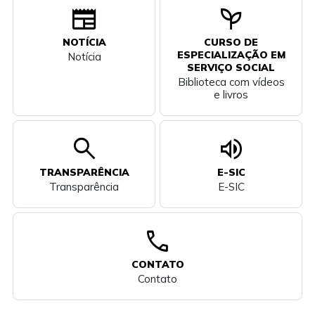
newspaper
psychiatry
NOTÍCIA
CURSO DE
ESPECIALIZAÇÃO EM
Notícia
SERVIÇO SOCIAL
Biblioteca com vídeos
e livros
search
volume_up
TRANSPARÊNCIA
E-SIC
Transparência
E-SIC
call
CONTATO
Contato