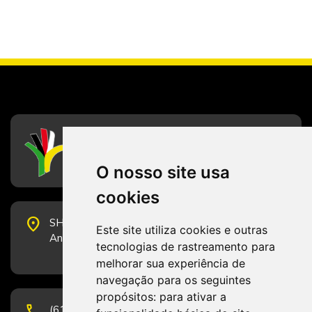
CFESS
Conselho Federal de Serviço Social
O nosso site usa
cookies
place
SHS Quadra 6, Bloco E, Complexo Brasil 21, 20º
Este site utiliza cookies e outras
Andar, Sala 2001 - CEP 70322-915 - Brasília/DF
tecnologias de rastreamento para
melhorar sua experiência de
navegação para os seguintes
propósitos:
para ativar a
phone
(61) 3223-1652 e (61) 98131-3801.