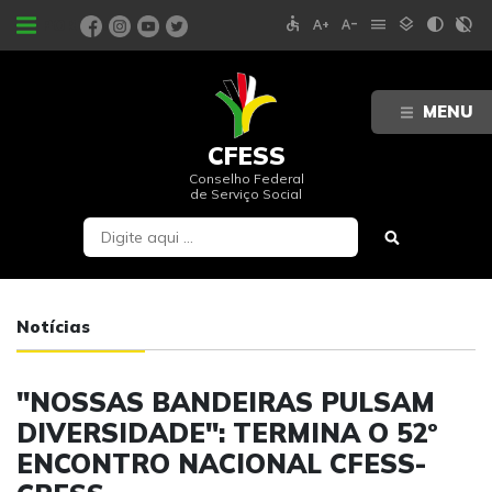
accessible
text_increase
text_decrease
menu
layers
contrast
contrast_rtl_off
PORTAIS
MENU
CFESS
Conselho Federal
de Serviço Social
Notícias
"NOSSAS BANDEIRAS PULSAM
DIVERSIDADE": TERMINA O 52º
ENCONTRO NACIONAL CFESS-