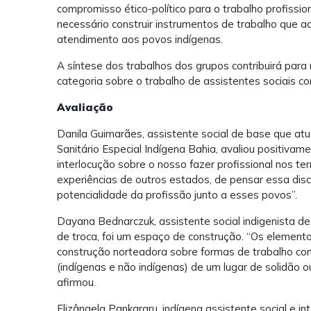
compromisso ético-político para o trabalho profissio
necessário construir instrumentos de trabalho que a
atendimento aos povos indígenas.
A síntese dos trabalhos dos grupos contribuirá para
categoria sobre o trabalho de assistentes sociais c
Avaliação
Danila Guimarães, assistente social de base que atu
Sanitário Especial Indígena Bahia, avaliou positiva
interlocução sobre o nosso fazer profissional nos te
experiências de outros estados, de pensar essa di
potencialidade da profissão junto a esses povos”.
Dayana Bednarczuk, assistente social indigenista 
de troca, foi um espaço de construção. “Os elemento
construção norteadora sobre formas de trabalho com 
(indígenas e não indígenas) de um lugar de solidão 
afirmou.
Elizângela Pankararu, indígena assistente social e in