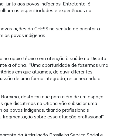
nal junto aos povos indígenas. Entretanto, é
colham as especificidades e experiências no
 novas ações do CFESS no sentido de orientar a
om os povos indígenas.
a no apoio técnico em atenção à saúde no Distrito
mente a oficina. “Uma oportunidade de fazermos uma
rritórios em que atuamos, de ouvir diferentes
scussão de uma forma integrada, reconhecendo a
de Roraima, destacou que para além de um espaço
s que discutimos na Oficina vão subsidiar uma
os povos indígenas, tirando profissionais
ou fragmentação sobre essa atuação profissional”,
tegrante da Articulação Brasileira Serviço Social e