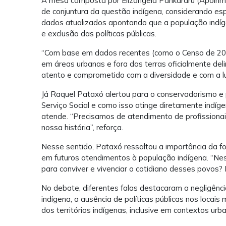
A mesa composta por Elizângela Pankararu (Apoinme
de conjuntura da questão indígena, considerando esp
dados atualizados apontando que a população indíge
e exclusão das políticas públicas.
“Com base em dados recentes (como o Censo de 2022
em áreas urbanas e fora das terras oficialmente deli
atento e comprometido com a diversidade e com a l
Já Raquel Pataxó alertou para o conservadorismo e
Serviço Social e como isso atinge diretamente indíg
atende. “Precisamos de atendimento de profissiona
nossa história”, reforça.
Nesse sentido, Pataxó ressaltou a importância da f
em futuros atendimentos à população indígena. “
para conviver e vivenciar o cotidiano desses povos? 
No debate, diferentes falas destacaram a negligênc
indígena, a ausência de políticas públicas nos locai
dos territórios indígenas, inclusive em contextos ur