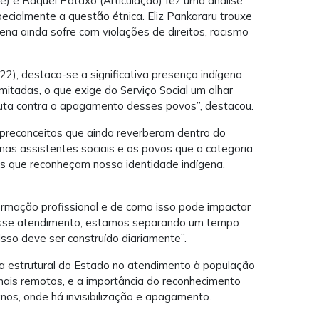
) e Raquel Pataxó (Articulação) fez uma análise
ecialmente a questão étnica. Eliz Pankararu trouxe
na ainda sofre com violações de direitos, racismo
), destaca-se a significativa presença indígena
mitadas, o que exige do Serviço Social um olhar
uta contra o apagamento desses povos”, destacou.
 preconceitos que ainda reverberam dentro do
enas assistentes sociais e os povos que a categoria
is que reconheçam nossa identidade indígena,
ormação profissional e de como isso pode impactar
Nesse atendimento, estamos separando um tempo
Isso deve ser construído diariamente”.
ia estrutural do Estado no atendimento à população
s mais remotos, e a importância do reconhecimento
banos, onde há invisibilização e apagamento.