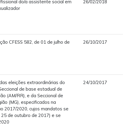
issional do/a assistente social em
26/02/2018
xualizador
ução CFESS 582, de 01 de julho de
26/10/2017
das eleições extraordinárias do
24/10/2017
Seccional de base estadual de
ão (AM/RR), e da Seccional de
ião (MG), especificados na
ão 2017/2020, cujos mandatos se
a 25 de outubro de 2017) e se
2020