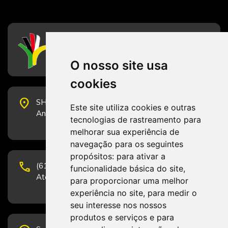
CFESS
Conselho Federal de Serviço Social
O nosso site usa
cookies
place
SHS Quadra 6, Bloco E, Complexo Brasil 21, 20º
Este site utiliza cookies e outras
Andar, Sala 2001 - CEP 70322-915 - Brasília/DF
tecnologias de rastreamento para
melhorar sua experiência de
navegação para os seguintes
propósitos:
para ativar a
phone
(61) 3223-1652 e (61) 98131-3801.
funcionalidade básica do site
,
Atendimento por telefone em horário comercial
para proporcionar uma melhor
experiência no site
,
para medir o
seu interesse nos nossos
produtos e serviços e para