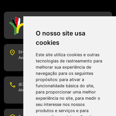
CFESS
Conselho Federal de Serviço Social
O nosso site usa
cookies
place
SHS Quadra 6, Bloco E, Complexo Brasil 21, 20º
Este site utiliza cookies e outras
Andar, Sala 2001 - CEP 70322-915 - Brasília/DF
tecnologias de rastreamento para
melhorar sua experiência de
navegação para os seguintes
propósitos:
para ativar a
phone
(61) 3223-1652 e (61) 98131-3801.
funcionalidade básica do site
,
Atendimento por telefone em horário comercial
para proporcionar uma melhor
experiência no site
,
para medir o
seu interesse nos nossos
produtos e serviços e para