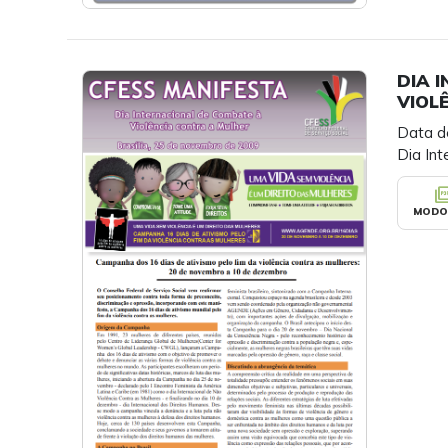
DIA 
VIOL
Data d
Dia Int
picture_as
MODO