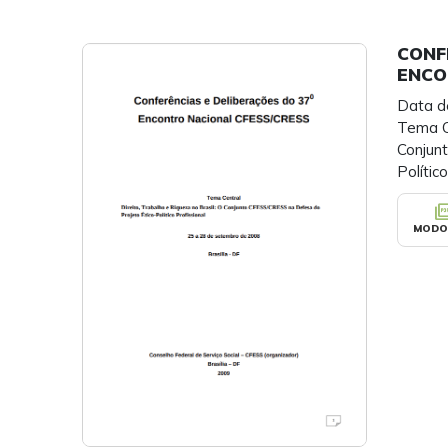
CONF
ENCO
Data d
Tema Ce
Conjun
Polític
picture_as
MODO