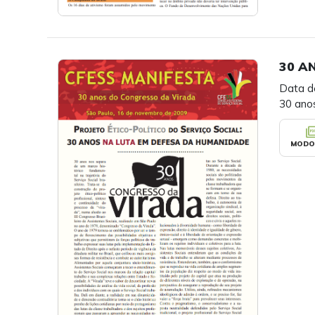
30 A
Data d
30 ano
picture_as
MODO