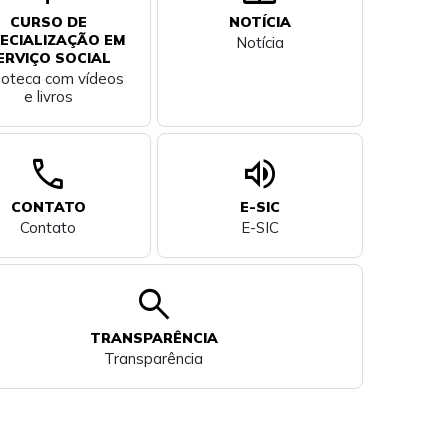
CURSO DE
NOTÍCIA
ECIALIZAÇÃO EM
Notícia
ERVIÇO SOCIAL
lioteca com vídeos
e livros
call
volume_up
CONTATO
E-SIC
Contato
E-SIC
search
TRANSPARÊNCIA
Transparência