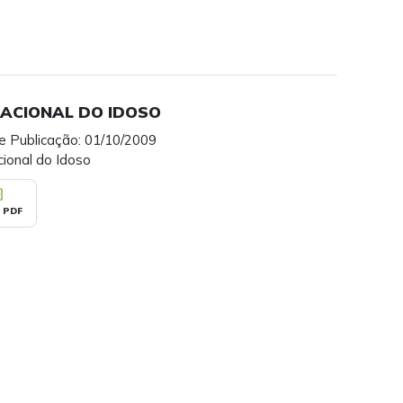
NACIONAL DO IDOSO
e Publicação: 01/10/2009
ional do Idoso
_pdf
 PDF