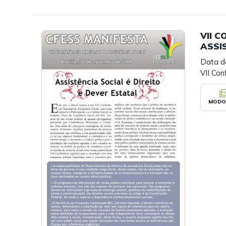
VII 
ASSI
Data d
VII Con
picture_as
MODO