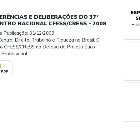
ESP
ERÊNCIAS E DELIBERAÇÕES DO 37º
S
NTRO NACIONAL CFESS/CRESS - 2008
Bib
e Publicação: 01/12/2009
ntral Direito, Trabalho e Riqueza no Brasil: O
to CFESS/CRESS na Defesa do Projeto Ético-
o Profissional
_pdf
 PDF