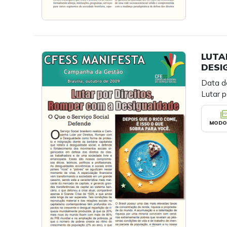
LUTA
DESI
Data d
Lutar 
picture_as
MODO