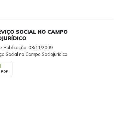
RVIÇO SOCIAL NO CAMPO
OJURÍDICO
e Publicação: 03/11/2009
ço Social no Campo Sociojurídico
_pdf
 PDF