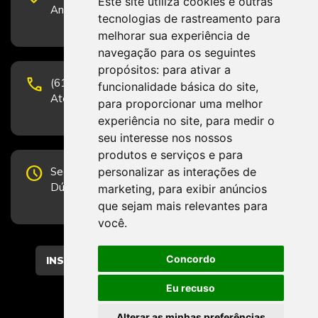
Este site utiliza cookies e outras
Andar, Sala 2001 - CEP 70322-915 - Brasília/DF
tecnologias de rastreamento para
melhorar sua experiência de
navegação para os seguintes
propósitos:
para ativar a
phone
(61) 3223-1652 e (61) 98131-3801.
funcionalidade básica do site
,
Atendimento por telefone em horário comercial
para proporcionar uma melhor
experiência no site
,
para medir o
seu interesse nos nossos
produtos e serviços e para
schedule
personalizar as interações de
Segunda-feira a Sexta-feira de 12h às 19h.
Dúvidas e sugestões pelo Fale Conosco.
marketing
,
para exibir anúncios
que sejam mais relevantes para
você
.
Concordo
CADASTRAR
Eu recuso
Alterar as minhas preferências