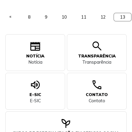
«
8
9
10
11
12
13
newspaper
search
NOTÍCIA
TRANSPARÊNCIA
Notícia
Transparência
volume_up
call
E-SIC
CONTATO
E-SIC
Contato
psychiatry