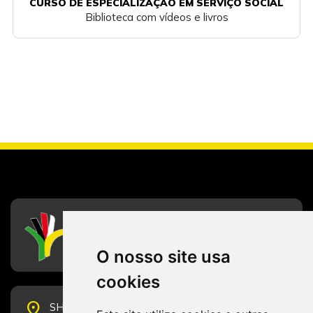
CURSO DE ESPECIALIZAÇÃO EM SERVIÇO SOCIAL
Biblioteca com vídeos e livros
CFESS
Conselho Federal de Serviço Social
O nosso site usa
cookies
place
SHS Quadra 6, Bloco E, Complexo Brasil 21, 20º