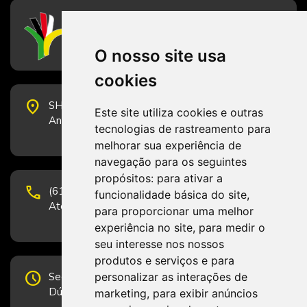
CFESS
Conselho Federal de Serviço Social
O nosso site usa
cookies
place
SHS Quadra 6, Bloco E, Complexo Brasil 21, 20º
Este site utiliza cookies e outras
Andar, Sala 2001 - CEP 70322-915 - Brasília/DF
tecnologias de rastreamento para
melhorar sua experiência de
navegação para os seguintes
propósitos:
para ativar a
phone
(61) 3223-1652 e (61) 98131-3801.
funcionalidade básica do site
,
Atendimento por telefone em horário comercial
para proporcionar uma melhor
experiência no site
,
para medir o
seu interesse nos nossos
produtos e serviços e para
schedule
personalizar as interações de
Segunda-feira a Sexta-feira de 12h às 19h.
Dúvidas e sugestões pelo Fale Conosco.
marketing
,
para exibir anúncios