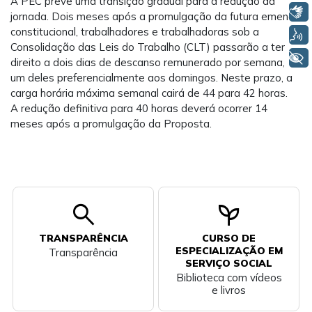
A PEC prevê uma transição gradual para a redução da
Libras
jornada. Dois meses após a promulgação da futura emenda
constitucional, trabalhadores e trabalhadoras sob a
Voz
Consolidação das Leis do Trabalho (CLT) passarão a ter
+ Acessibilidade
direito a dois dias de descanso remunerado por semana,
um deles preferencialmente aos domingos. Neste prazo, a
carga horária máxima semanal cairá de 44 para 42 horas.
A redução definitiva para 40 horas deverá ocorrer 14
meses após a promulgação da Proposta.
search
psychiatry
TRANSPARÊNCIA
CURSO DE
ESPECIALIZAÇÃO EM
Transparência
SERVIÇO SOCIAL
Biblioteca com vídeos
e livros