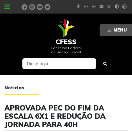
accessible
text_increase
text_decrease
menu
layers
contrast
contrast_rtl_off
PORTAIS
MENU
CFESS
Conselho Federal
de Serviço Social
Notícias
APROVADA PEC DO FIM DA
ESCALA 6X1 E REDUÇÃO DA
JORNADA PARA 40H