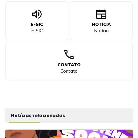
volume_up
newspaper
E-SIC
NOTÍCIA
E-SIC
Notícia
call
CONTATO
Contato
Notícias relacionadas