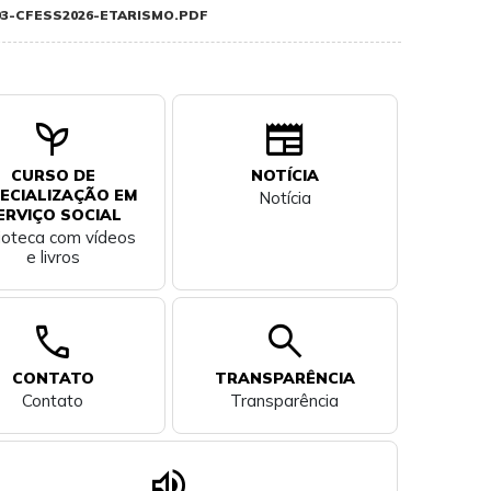
3-CFESS2026-ETARISMO.PDF
psychiatry
newspaper
CURSO DE
NOTÍCIA
ECIALIZAÇÃO EM
Notícia
ERVIÇO SOCIAL
lioteca com vídeos
e livros
call
search
CONTATO
TRANSPARÊNCIA
Contato
Transparência
volume_up