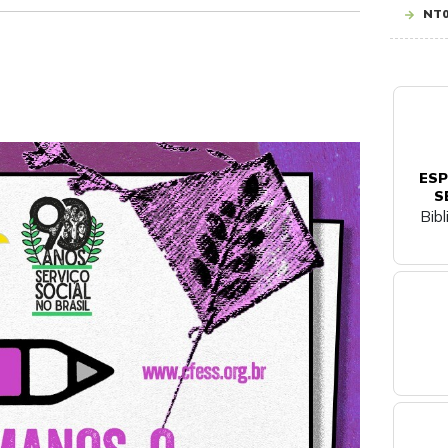
NT0
ESP
S
Bib