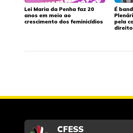
Lei Maria da Penha faz 20
É band
anos em meio ao
Plenár
crescimento dos feminicídios
pela c
direit
CFESS