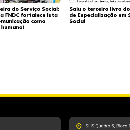
eira do Serviço Social:
Saiu o terceiro livro d
ia FNDC fortalece luta
de Especialização em 
omunicação como
Social
o humano!
place
SHS Quadra 6, Bloco E