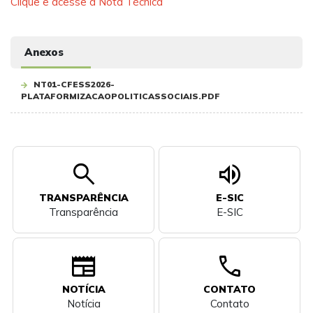
Clique e acesse a Nota Técnica
Anexos
NT01-CFESS2026-
PLATAFORMIZACAOPOLITICASSOCIAIS.PDF
search
volume_up
TRANSPARÊNCIA
E-SIC
Transparência
E-SIC
newspaper
call
NOTÍCIA
CONTATO
Notícia
Contato