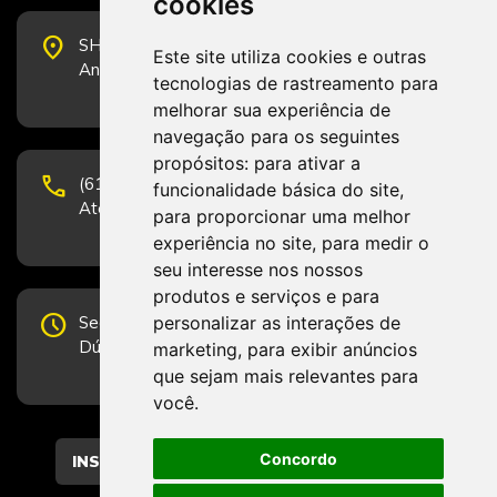
cookies
place
SHS Quadra 6, Bloco E, Complexo Brasil 21, 20º
Este site utiliza cookies e outras
Andar, Sala 2001 - CEP 70322-915 - Brasília/DF
tecnologias de rastreamento para
melhorar sua experiência de
navegação para os seguintes
propósitos:
para ativar a
phone
(61) 3223-1652 e (61) 98131-3801.
funcionalidade básica do site
,
Atendimento por telefone em horário comercial
para proporcionar uma melhor
experiência no site
,
para medir o
seu interesse nos nossos
produtos e serviços e para
schedule
personalizar as interações de
Segunda-feira a Sexta-feira de 12h às 19h.
Dúvidas e sugestões pelo Fale Conosco.
marketing
,
para exibir anúncios
que sejam mais relevantes para
você
.
Concordo
CADASTRAR