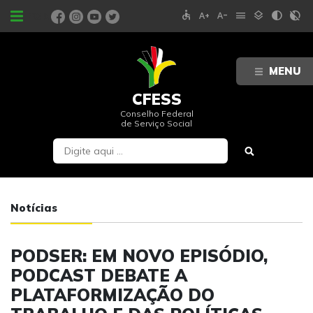
accessible
text_increase
text_decrease
menu
layers
contrast
contrast_rtl_off
PORTAIS
MENU
CFESS
Conselho Federal
de Serviço Social
Notícias
PODSER: EM NOVO EPISÓDIO,
PODCAST DEBATE A
PLATAFORMIZAÇÃO DO