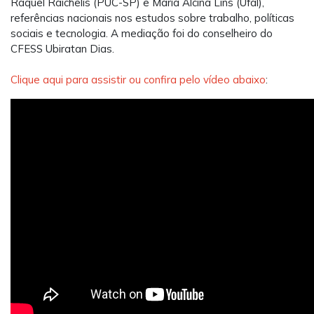
Raquel
Raichelis
(PUC-SP) e Maria Alcina Lins (U
fal
),
referências nacionais nos estudos sobre trabalho, políticas
sociais e tecnologia. A mediação foi do conselheiro do
CFESS Ubiratan
Dias
.
Clique aqui para assistir
ou confira pelo vídeo abaixo
: