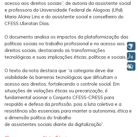
acesso aos direitos sociais”, de autoria da assistente social
e professora da Universidade Federal de Alagoas (Ufal)
Maria Alcina
Lins
e do assistente social e conselheiro do
CFESS Ubiratan Dias.
O
documento analisa os impactos da plataformização das
políticas sociais no trabalho profissional e no acesso aos
Libras
direitos sociais, destacando as transformações
Voz
tecnológicas e suas implicações éticas, políticas e sociais.
+ Acessibilidade
O texto da nota destaca que “a
categoria deve dar
visibilidade às barreiras tecnológicas que dificultam o
acesso aos direitos, fortalecendo o controle
social.
Em
situações de violações éticas ou precarização, é
fundamental acionar o
Conjunto
CFESS-CRESS para
respaldo e defesa da
profissão
, pois a
luta coletiva e a
resistência são essenciais para manter a autonomia, ética e
a dimensão política do trabalho
d
e
assistente
s
socia
is
diante da digitalização
”
.