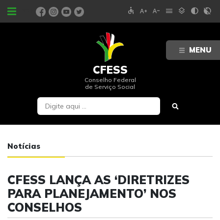
accessible
text_increase
text_decrease
menu
layers
contrast
contrast_rtl_off
PORTAIS
MENU
CFESS
Conselho Federal
de Serviço Social
Notícias
CFESS LANÇA AS ‘DIRETRIZES
PARA PLANEJAMENTO’ NOS
CONSELHOS