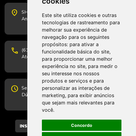
cookies
place
SHS Quadra 6, Bloco E, Complexo Brasil 21, 20º
Este site utiliza cookies e outras
Andar, Sala 2001 - CEP 70322-915 - Brasília/DF
tecnologias de rastreamento para
melhorar sua experiência de
navegação para os seguintes
propósitos:
para ativar a
phone
(61) 3223-1652 e (61) 98131-3801.
funcionalidade básica do site
,
Atendimento por telefone em horário comercial
para proporcionar uma melhor
experiência no site
,
para medir o
seu interesse nos nossos
produtos e serviços e para
schedule
personalizar as interações de
Segunda-feira a Sexta-feira de 12h às 19h.
Dúvidas e sugestões pelo Fale Conosco.
marketing
,
para exibir anúncios
que sejam mais relevantes para
você
.
Concordo
CADASTRAR