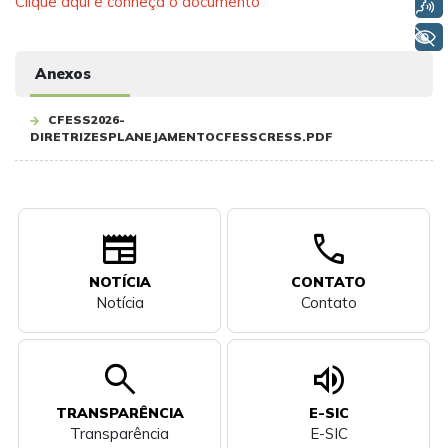
Clique aqui e conheça o documento
Voz
+ Acessibilidade
Anexos
CFESS2026-
DIRETRIZESPLANEJAMENTOCFESSCRESS.PDF
newspaper
call
NOTÍCIA
CONTATO
Notícia
Contato
search
volume_up
TRANSPARÊNCIA
E-SIC
Transparência
E-SIC