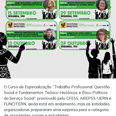
chevron_left
chevron_right
O Curso de Especialização “Trabalho Profissional: Questão
Social e Fundamentos Teórico-Históricos e Ético-Políticos
do Serviço Social”, promovido pelo CFESS, ABEPSS, UERN e
FUNCITERN, ainda está em andamento, mas as entidades
organizadoras prepararam uma surpresa para a categoria
de assistentes sociais e estudantes.