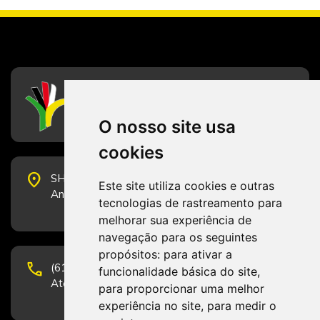
CFESS
Conselho Federal de Serviço Social
O nosso site usa
cookies
place
SHS Quadra 6, Bloco E, Complexo Brasil 21, 20º
Este site utiliza cookies e outras
Andar, Sala 2001 - CEP 70322-915 - Brasília/DF
tecnologias de rastreamento para
melhorar sua experiência de
navegação para os seguintes
propósitos:
para ativar a
phone
(61) 3223-1652 e (61) 98131-3801.
funcionalidade básica do site
,
Atendimento por telefone em horário comercial
para proporcionar uma melhor
experiência no site
,
para medir o