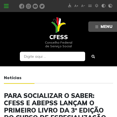
accessible
text_increase
text_decrease
menu
layers
contrast
contrast_rtl_off
PORTAIS
MENU
CFESS
Conselho Federal
de Serviço Social
Notícias
PARA SOCIALIZAR O SABER:
CFESS E ABEPSS LANÇAM O
PRIMEIRO LIVRO DA 3ª EDIÇÃO