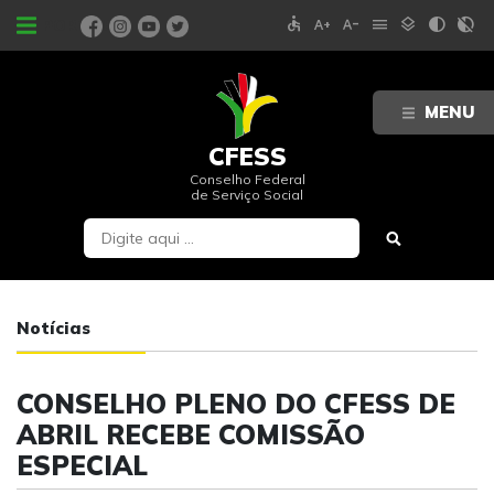
accessible
text_increase
text_decrease
menu
layers
contrast
contrast_rtl_off
PORTAIS
MENU
CFESS
Conselho Federal
de Serviço Social
Notícias
CONSELHO PLENO DO CFESS DE
ABRIL RECEBE COMISSÃO
ESPECIAL