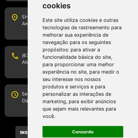
cookies
place
SHS Quadra 6, Bloco E, Complexo Brasil 21, 20º
Este site utiliza cookies e outras
Andar, Sala 2001 - CEP 70322-915 - Brasília/DF
tecnologias de rastreamento para
melhorar sua experiência de
navegação para os seguintes
propósitos:
para ativar a
phone
(61) 3223-1652 e (61) 98131-3801.
funcionalidade básica do site
,
Atendimento por telefone em horário comercial
para proporcionar uma melhor
experiência no site
,
para medir o
seu interesse nos nossos
produtos e serviços e para
schedule
personalizar as interações de
Segunda-feira a Sexta-feira de 12h às 19h.
Dúvidas e sugestões pelo Fale Conosco.
marketing
,
para exibir anúncios
que sejam mais relevantes para
você
.
Concordo
CADASTRAR