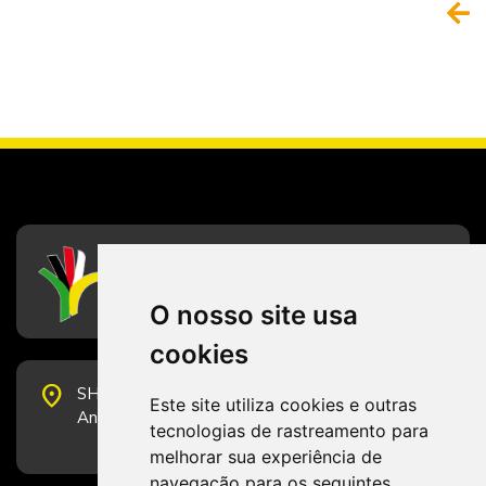
CFESS
Conselho Federal de Serviço Social
O nosso site usa
cookies
place
SHS Quadra 6, Bloco E, Complexo Brasil 21, 20º
Este site utiliza cookies e outras
Andar, Sala 2001 - CEP 70322-915 - Brasília/DF
tecnologias de rastreamento para
melhorar sua experiência de
navegação para os seguintes