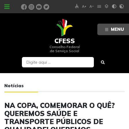
accessible
text_increase
text_decrease
menu
layers
contrast
contrast_rtl_off
PORTAIS
MENU
CFESS
Conselho Federal
de Serviço Social
Notícias
NA COPA, COMEMORAR O QUÊ?
QUEREMOS SAÚDE E
TRANSPORTE PÚBLICOS DE