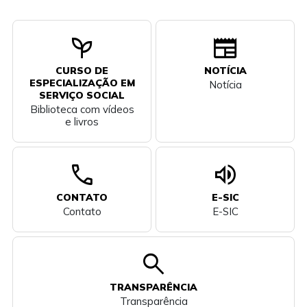
psychiatry
newspaper
CURSO DE
NOTÍCIA
ESPECIALIZAÇÃO EM
Notícia
SERVIÇO SOCIAL
Biblioteca com vídeos
e livros
call
volume_up
CONTATO
E-SIC
Contato
E-SIC
search
TRANSPARÊNCIA
Transparência