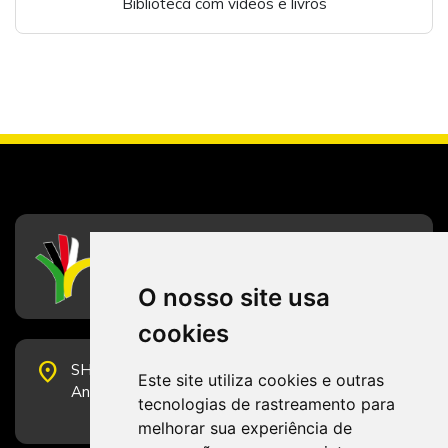
Biblioteca com vídeos e livros
CFESS
Conselho Federal de Serviço Social
O nosso site usa
cookies
place
SHS Quadra 6, Bloco E, Complexo Brasil 21, 20º
Este site utiliza cookies e outras
Andar, Sala 2001 - CEP 70322-915 - Brasília/DF
tecnologias de rastreamento para
melhorar sua experiência de