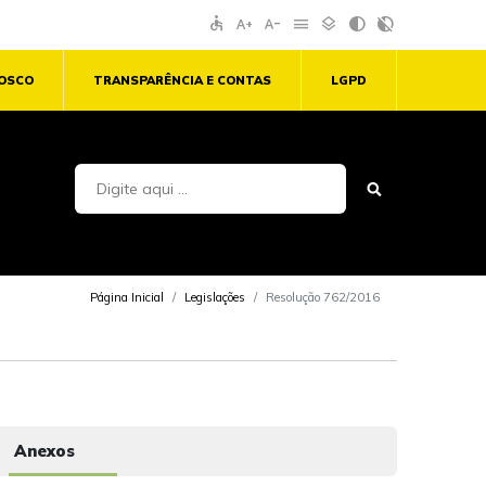
accessible
text_increase
text_decrease
menu
layers
contrast
contrast_rtl_off
NOSCO
TRANSPARÊNCIA E CONTAS
LGPD
Página Inicial
Legislações
Resolução 762/2016
Anexos