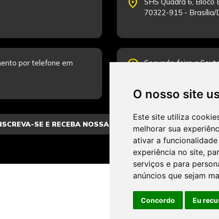
place
SHS Quadra 6, Bloco E
70322-915 - Brasília
schedule
ento por telefone em
Segunda-feira a Sexta
Fale Conosco.
O nosso site u
Este site utiliza cooki
melhorar sua experiên
ativar a funcionalidade
experiência no site
,
par
serviços e para person
anúncios que sejam ma
Concordo
Eu recu