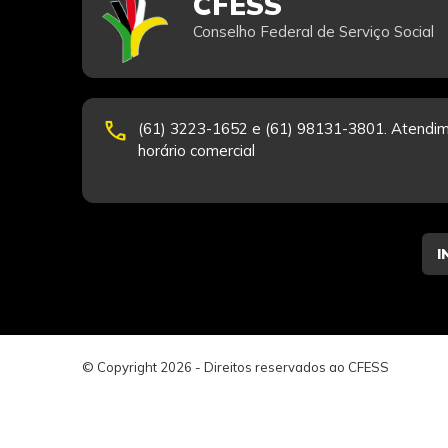
CFESS
Conselho Federal de Serviço Social
phone
(61) 3223-1652 e (61) 98131-3801. Atendim
horário comercial
© Copyright 2026 - Direitos reservados ao CFESS