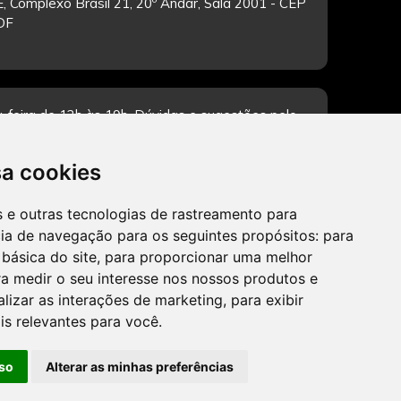
, Complexo Brasil 21, 20º Andar, Sala 2001 - CEP
/DF
-feira de 12h às 19h. Dúvidas e sugestões pelo
sa cookies
es e outras tecnologias de rastreamento para
CADASTRAR
cia de navegação para os seguintes propósitos:
para
 básica do site
,
para proporcionar uma melhor
a medir o seu interesse nos nossos produtos e
alizar as interações de marketing
,
para exibir
is relevantes para você
.
so
Alterar as minhas preferências