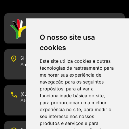
CFESS
Conselho Federal de Serviço Social
O nosso site usa
cookies
place
SHS Quadra 6, Bloco E, Complexo Brasil 21, 20º
Este site utiliza cookies e outras
Andar, Sala 2001 - CEP 70322-915 - Brasília/DF
tecnologias de rastreamento para
melhorar sua experiência de
navegação para os seguintes
propósitos:
para ativar a
phone
(61) 3223-1652 e (61) 98131-3801.
funcionalidade básica do site
,
Atendimento por telefone em horário comercial
para proporcionar uma melhor
experiência no site
,
para medir o
seu interesse nos nossos
produtos e serviços e para