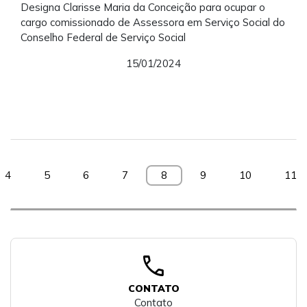
Designa Clarisse Maria da Conceição para ocupar o
cargo comissionado de Assessora em Serviço Social do
Conselho Federal de Serviço Social
15/01/2024
4
5
6
7
8
9
10
11
call
CONTATO
Contato