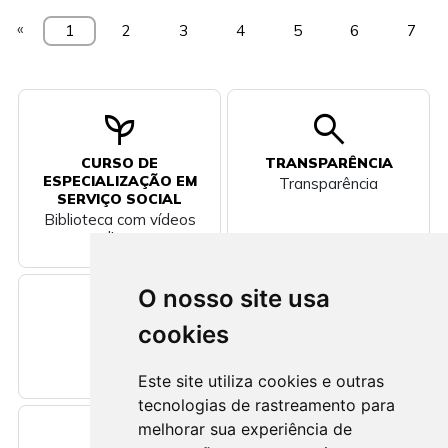
«
1
2
3
4
5
6
7
psychiatry
search
CURSO DE
TRANSPARÊNCIA
ESPECIALIZAÇÃO EM
Transparência
SERVIÇO SOCIAL
Biblioteca com vídeos
e livros
O nosso site usa
newspaper
volume_up
cookies
NOTÍCIA
E-SIC
Notícia
E-SIC
Este site utiliza cookies e outras
tecnologias de rastreamento para
melhorar sua experiência de
call