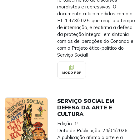
moralistas e repressivos. O
documento critica medidas como o
PL 1.473/2025, que amplia o tempo
de internação, e reafirma a defesa
da proteção integral, em sintonia
com as deliberações do Conanda e
com o Projeto ético-político do
Serviço Social!
picture_as_pdf
MODO PDF
SERVIÇO SOCIAL EM
DEFESA DA ARTE E
CULTURA
Edição: 1ª
Data de Publicação: 24/04/2026
A publicação afirma a arte e a