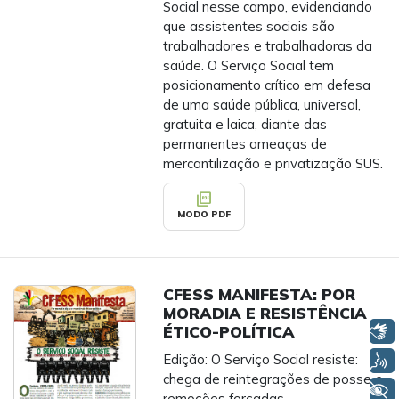
Social nesse campo, evidenciando
que assistentes sociais são
trabalhadores e trabalhadoras da
saúde. O Serviço Social tem
posicionamento crítico em defesa
de uma saúde pública, universal,
gratuita e laica, diante das
permanentes ameaças de
mercantilização e privatização SUS.
picture_as_pdf
MODO PDF
CFESS MANIFESTA: POR
MORADIA E RESISTÊNCIA
ÉTICO-POLÍTICA
Libras
Edição: O Serviço Social resiste:
Voz
chega de reintegrações de posse e
+ Acessibilidade
remoções forçadas