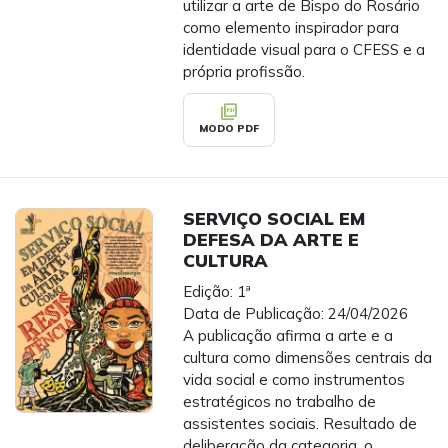
utilizar a arte de Bispo do Rosário
como elemento inspirador para
identidade visual para o CFESS e a
própria profissão.
picture_as_pdf
MODO PDF
SERVIÇO SOCIAL EM
DEFESA DA ARTE E
CULTURA
Edição: 1ª
Data de Publicação: 24/04/2026
A publicação afirma a arte e a
cultura como dimensões centrais da
vida social e como instrumentos
estratégicos no trabalho de
assistentes sociais. Resultado de
deliberação da categoria, o