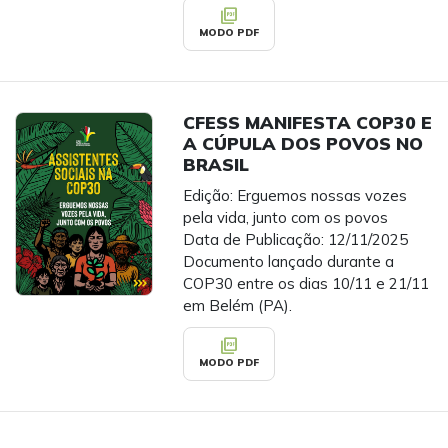
picture_as_pdf
MODO PDF
CFESS MANIFESTA COP30 E
A CÚPULA DOS POVOS NO
BRASIL
Edição: Erguemos nossas vozes
pela vida, junto com os povos
Data de Publicação: 12/11/2025
Documento lançado durante a
COP30 entre os dias 10/11 e 21/11
em Belém (PA).
picture_as_pdf
MODO PDF