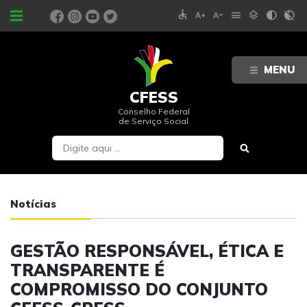
accessible
text_increase
text_decrease
menu
layers
contrast
contrast_rtl_off
PORTAIS
MENU
CFESS
Conselho Federal
de Serviço Social
Notícias
GESTÃO RESPONSÁVEL, ÉTICA E
TRANSPARENTE É
COMPROMISSO DO CONJUNTO