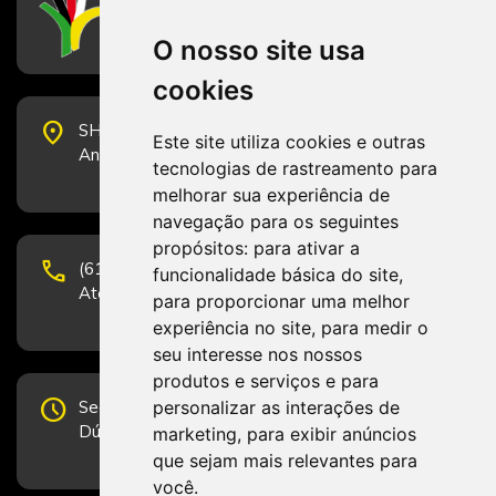
Conselho Federal de Serviço Social
O nosso site usa
cookies
place
SHS Quadra 6, Bloco E, Complexo Brasil 21, 20º
Este site utiliza cookies e outras
Andar, Sala 2001 - CEP 70322-915 - Brasília/DF
tecnologias de rastreamento para
melhorar sua experiência de
navegação para os seguintes
propósitos:
para ativar a
phone
(61) 3223-1652 e (61) 98131-3801.
funcionalidade básica do site
,
Atendimento por telefone em horário comercial
para proporcionar uma melhor
experiência no site
,
para medir o
seu interesse nos nossos
produtos e serviços e para
schedule
personalizar as interações de
Segunda-feira a Sexta-feira de 12h às 19h.
Dúvidas e sugestões pelo Fale Conosco.
marketing
,
para exibir anúncios
que sejam mais relevantes para
você
.