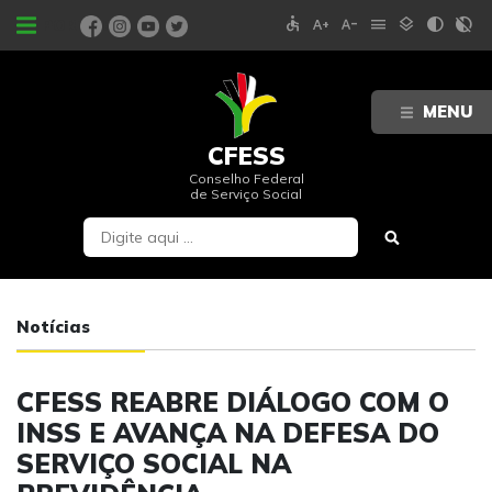
accessible
text_increase
text_decrease
menu
layers
contrast
contrast_rtl_off
PORTAIS
MENU
CFESS
Conselho Federal
de Serviço Social
Notícias
CFESS REABRE DIÁLOGO COM O
INSS E AVANÇA NA DEFESA DO
SERVIÇO SOCIAL NA