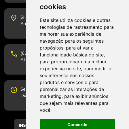
cookies
place
SHS Quadra 6, Bloco E, Complexo Brasil 21, 20º
Este site utiliza cookies e outras
Andar, Sala 2001 - CEP 70322-915 - Brasília/DF
tecnologias de rastreamento para
melhorar sua experiência de
navegação para os seguintes
propósitos:
para ativar a
phone
(61) 3223-1652 e (61) 98131-3801.
funcionalidade básica do site
,
Atendimento por telefone em horário comercial
para proporcionar uma melhor
experiência no site
,
para medir o
seu interesse nos nossos
produtos e serviços e para
schedule
personalizar as interações de
Segunda-feira a Sexta-feira de 12h às 19h.
Dúvidas e sugestões pelo Fale Conosco.
marketing
,
para exibir anúncios
que sejam mais relevantes para
você
.
Concordo
CADASTRAR