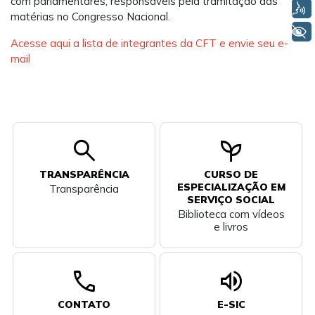
com parlamentares, responsáveis pela tramitação das
Voz
matérias no Congresso Nacional.
+ Acessibilidade
Acesse aqui a lista de integrantes da CFT
e envie seu e-
mail
search
psychiatry
TRANSPARÊNCIA
CURSO DE
ESPECIALIZAÇÃO EM
Transparência
SERVIÇO SOCIAL
Biblioteca com vídeos
e livros
call
volume_up
CONTATO
E-SIC