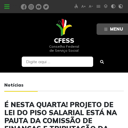
accessible
text_increase
text_decrease
menu
layers
contrast
contrast_rtl_off
PORTAIS
MENU
CFESS
Conselho Federal
de Serviço Social
Notícias
É NESTA QUARTA! PROJETO DE
LEI DO PISO SALARIAL ESTÁ NA
PAUTA DA COMISSÃO DE