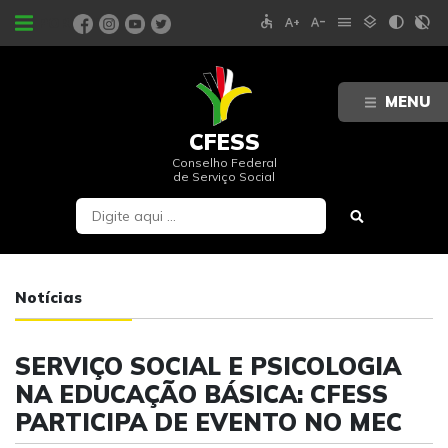
accessible
text_increase
text_decrease
menu
layers
contrast
contrast_rtl_off
PORTAIS
MENU
CFESS
Conselho Federal
de Serviço Social
Notícias
SERVIÇO SOCIAL E PSICOLOGIA
NA EDUCAÇÃO BÁSICA: CFESS
PARTICIPA DE EVENTO NO MEC