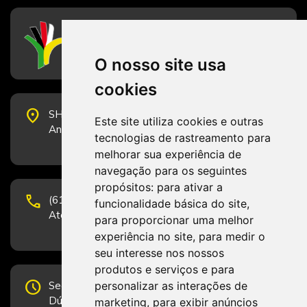
CFESS
Conselho Federal de Serviço Social
O nosso site usa
cookies
place
SHS Quadra 6, Bloco E, Complexo Brasil 21, 20º
Este site utiliza cookies e outras
Andar, Sala 2001 - CEP 70322-915 - Brasília/DF
tecnologias de rastreamento para
melhorar sua experiência de
navegação para os seguintes
propósitos:
para ativar a
phone
(61) 3223-1652 e (61) 98131-3801.
funcionalidade básica do site
,
Atendimento por telefone em horário comercial
para proporcionar uma melhor
experiência no site
,
para medir o
seu interesse nos nossos
produtos e serviços e para
schedule
personalizar as interações de
Segunda-feira a Sexta-feira de 12h às 19h.
Dúvidas e sugestões pelo Fale Conosco.
marketing
,
para exibir anúncios