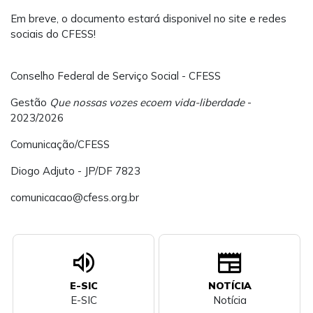
Em breve, o documento estará disponivel no site e redes
sociais do CFESS!
Conselho Federal de Serviço Social - CFESS
Gestão
Que nossas vozes ecoem vida-liberdade
-
2023/2026
Comunicação/CFESS
Diogo Adjuto - JP/DF 7823
comunicacao@cfess.org.br
volume_up
newspaper
E-SIC
NOTÍCIA
E-SIC
Notícia