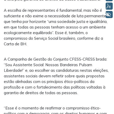
Voz
A escolha de representantes é fundamental, mas não é
+ Acessibilidade
suficiente e não exime a necessidade de luta permanente
que tenha por horizonte “uma sociedade justa e igualitária,
em que todas as pessoas tenham acesso a um ambiente
ecologicamente equilibrado”. Esse é, também, o
compromisso do Serviço Social brasileiro, conforme diz a
Carta de BH.
A Campanha de Gestão do Conjunto CFESS-CRESS brada:
“Sou Assistente Social: Nossas Bandeiras Pulsam
Liberdade!” e, ao escolher as candidaturas nestas eleições,
assistentes sociais devem refletir sobre quais propostas
estão alinhadas com os princípios ético-políticos da
profissão e com o fortalecimento das políticas voltadas à
garantia de direitos de todas as pessoas.
“Esse é o momento de reafirmar o compromisso ético-
político com a democracia, com os direitos humanos e com