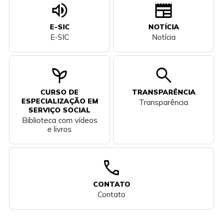
volume_up
newspaper
E-SIC
NOTÍCIA
E-SIC
Notícia
psychiatry
search
CURSO DE
TRANSPARÊNCIA
ESPECIALIZAÇÃO EM
Transparência
SERVIÇO SOCIAL
Biblioteca com vídeos
e livros
call
CONTATO
Contato