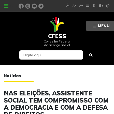
accessible
text_increase
text_decrease
menu
layers
contrast
contrast_rtl_off
PORTAIS
MENU
CFESS
Conselho Federal
de Serviço Social
Notícias
NAS ELEIÇÕES, ASSISTENTE
SOCIAL TEM COMPROMISSO COM
A DEMOCRACIA E COM A DEFESA