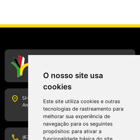
CFESS
Conselho Federal de Serviço Social
O nosso site usa
cookies
place
SHS Quadra 6, Bloco E, Complexo Brasil 21, 20º
Este site utiliza cookies e outras
Andar, Sala 2001 - CEP 70322-915 - Brasília/DF
tecnologias de rastreamento para
melhorar sua experiência de
navegação para os seguintes
propósitos:
para ativar a
phone
(61) 3223-1652 e (61) 98131-3801.
funcionalidade básica do site
,