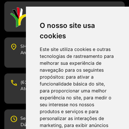
CFESS
Conselho Federal de Serviço Social
O nosso site usa
cookies
place
SHS Quadra 6, Bloco E, Complexo Brasil 21, 20º
Este site utiliza cookies e outras
Andar, Sala 2001 - CEP 70322-915 - Brasília/DF
tecnologias de rastreamento para
melhorar sua experiência de
navegação para os seguintes
propósitos:
para ativar a
phone
(61) 3223-1652 e (61) 98131-3801.
funcionalidade básica do site
,
Atendimento por telefone em horário comercial
para proporcionar uma melhor
experiência no site
,
para medir o
seu interesse nos nossos
produtos e serviços e para
schedule
personalizar as interações de
Segunda-feira a Sexta-feira de 12h às 19h.
Dúvidas e sugestões pelo Fale Conosco.
marketing
,
para exibir anúncios