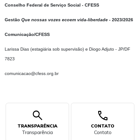
Conselho Federal de Serviço Social - CFESS
Gestão
Que nossas vozes ecoem vida-liberdade
- 2023/2026
Comunicação/CFESS
Larissa Dias (estagiária sob supervisão) e Diogo Adjuto - JP/DF
7823
comunicacao@cfess.org.br
search
call
TRANSPARÊNCIA
CONTATO
Transparência
Contato