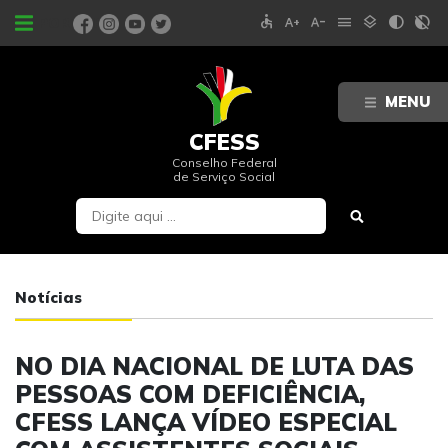
accessible
text_increase
text_decrease
menu
layers
contrast
contrast_rtl_off
PORTAIS
MENU
CFESS
Conselho Federal
de Serviço Social
Notícias
NO DIA NACIONAL DE LUTA DAS
PESSOAS COM DEFICIÊNCIA,
CFESS LANÇA VÍDEO ESPECIAL